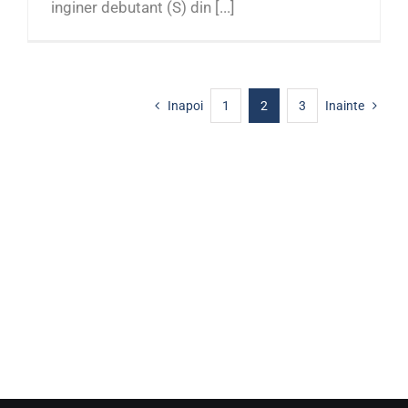
inginer debutant (S) din [...]
Inapoi
1
2
3
Inainte