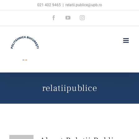
Skip
021 402 9465
|
relatii.publice@upb.ro
to
Facebook
YouTube
Instagram
content
relatiipublice