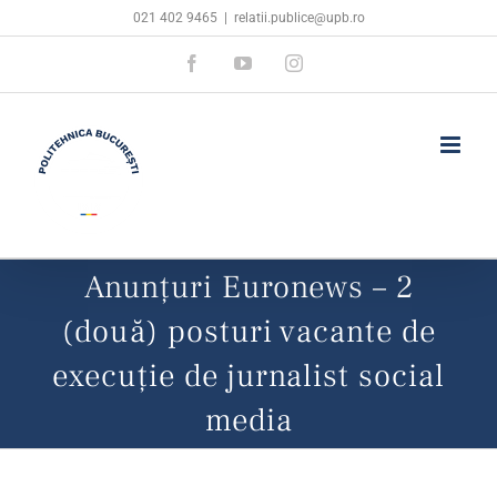
Skip
021 402 9465
|
relatii.publice@upb.ro
to
Facebook
YouTube
Instagram
content
Anunțuri Euronews – 2
(două) posturi vacante de
execuție de jurnalist social
media