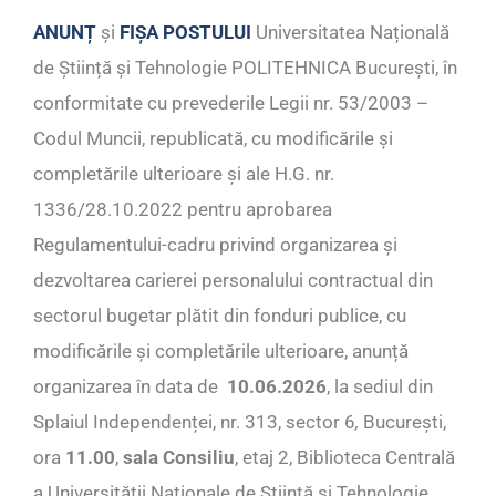
ANUNȚ
și
FIȘA POSTULUI
Universitatea Națională
de Știință și Tehnologie POLITEHNICA București, în
conformitate cu prevederile Legii nr. 53/2003 –
Codul Muncii, republicată, cu modificările și
completările ulterioare și ale H.G. nr.
1336/28.10.2022 pentru aprobarea
Regulamentului-cadru privind organizarea și
dezvoltarea carierei personalului contractual din
sectorul bugetar plătit din fonduri publice, cu
modificările și completările ulterioare, anunță
organizarea în data de
10.06.2026
, la sediul din
Splaiul Independenței, nr. 313, sector 6
,
București,
ora
11.00
,
sala Consiliu
, etaj 2, Biblioteca Centrală
a Universității Naționale de Știință și Tehnologie