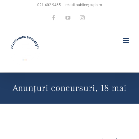
Skip
021 402 9465
|
relatii.publice@upb.ro
to
Facebook
YouTube
Instagram
content
Anunțuri concursuri, 18 mai