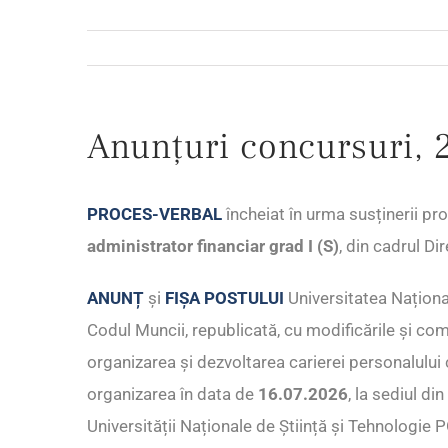
Anunțuri concursuri, 
PROCES-VERBAL
încheiat în urma susținerii pr
administrator financiar grad I (S)
, din cadrul Di
ANUNȚ
și
FIȘA POSTULUI
Universitatea Naționa
Codul Muncii, republicată, cu modificările și co
organizarea și dezvoltarea carierei personalului c
organizarea în data de
16.07.2026
, la sediul di
Universității Naționale de Știință și Tehnologi