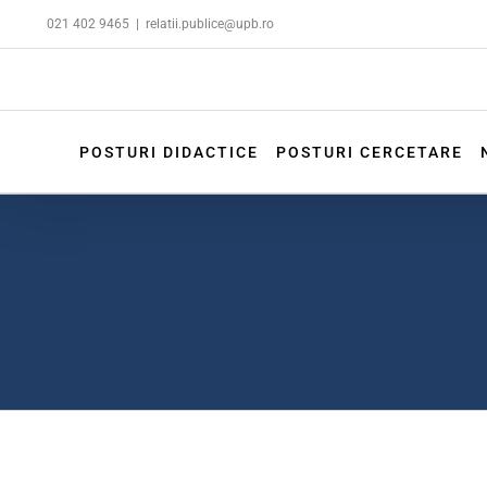
Skip
021 402 9465
|
relatii.publice@upb.ro
to
content
POSTURI DIDACTICE
POSTURI CERCETARE