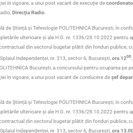
ei în vigoare, a unui post vacant de execuție de
coordonator
Radio,
Direcţia Radio
.
lă de Știință și Tehnologie POLITEHNICA București, în confo
mpletările ulterioare și ale H.G. nr. 1336/28.10.2022 pentru
ontractual din sectorul bugetar plătit din fonduri publice, cu
00
n Splaiul Independenței, nr. 313, sector 6
,
București,
ora 12
e POLITEHNICA București, a concursului pentru ocuparea pe 
iei în vigoare, a unui post vacant de conducere de
șef depa
lă de Știință și Tehnologie POLITEHNICA București, în confo
mpletările ulterioare și ale H.G. nr. 1336/28.10.2022 pentru
ontractual din sectorul bugetar plătit din fonduri publice, cu
n Splaiul Independenței, nr. 313, sector 6
,
București,
ora 13.0