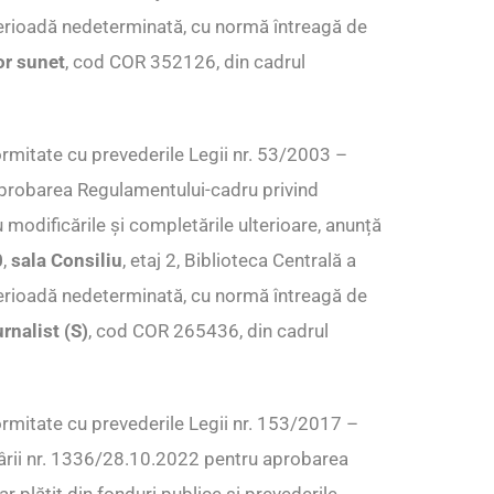
perioadă nedeterminată, cu normă întreagă de
or sunet
, cod COR 352126, din cadrul
rmitate cu prevederile Legii nr. 53/2003 –
 aprobarea Regulamentului-cadru privind
 modificările și completările ulterioare, anunță
0
,
sala Consiliu
, etaj 2, Biblioteca Centrală a
perioadă nedeterminată, cu normă întreagă de
rnalist (S)
, cod COR 265436, din cadrul
rmitate cu prevederile Legii nr. 153/2017 –
tărârii nr. 1336/28.10.2022 pentru aprobarea
 plătit din fonduri publice și prevederile