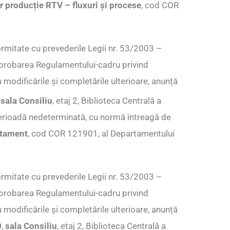
 producție RTV – fluxuri și procese
, cod COR
rmitate cu prevederile Legii nr. 53/2003 –
 aprobarea Regulamentului-cadru privind
 modificările și completările ulterioare, anunță
,
sala Consiliu
, etaj 2, Biblioteca Centrală a
perioadă nedeterminată, cu normă întreagă de
rtament
, cod COR 121901, al Departamentului
rmitate cu prevederile Legii nr. 53/2003 –
 aprobarea Regulamentului-cadru privind
 modificările și completările ulterioare, anunță
0
,
sala Consiliu
, etaj 2, Biblioteca Centrală a