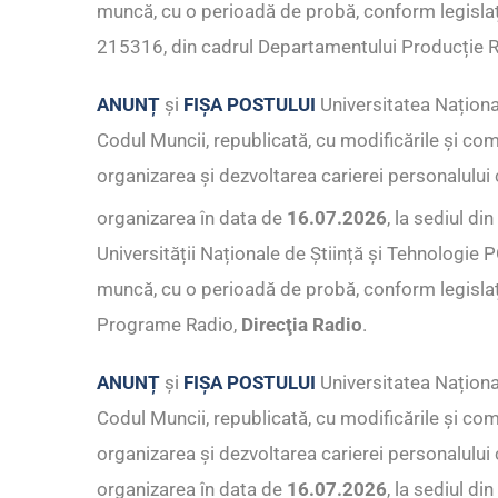
muncă, cu o perioadă de probă, conform legislați
215316, din cadrul Departamentului Producție 
ANUNȚ
și
FIȘA POSTULUI
Universitatea Naționa
Codul Muncii, republicată, cu modificările și co
organizarea și dezvoltarea carierei personalului c
organizarea în data de
16.07.2026
, la sediul di
Universității Naționale de Știință și Tehnologi
muncă, cu o perioadă de probă, conform legislaț
Programe Radio,
Direcţia Radio
.
ANUNȚ
și
FIȘA POSTULUI
Universitatea Naționa
Codul Muncii, republicată, cu modificările și co
organizarea și dezvoltarea carierei personalului c
organizarea în data de
16.07.2026
, la sediul di