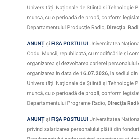
Universității Naționale de Știință și Tehnologi
muncă, cu o perioadă de probă, conform legislaț
Departamentului Producție Radio,
Direcţia Rad
ANUNȚ
și
FIȘA POSTULUI
Universitatea Naționa
Codul Muncii, republicată, cu modificările și co
organizarea și dezvoltarea carierei personalului c
organizarea în data de
16.07.2026
, la sediul di
Universității Naționale de Știință și Tehnologi
muncă, cu o perioadă de probă, conform legislați
Departamentului Programe Radio,
Direcţia Radi
ANUNȚ
și
FIȘA POSTULUI
Universitatea Naționa
privind salarizarea personalului plătit din fondu
Regulamentului-cadru privind organizarea și dezvo