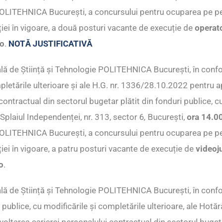
e POLITEHNICA București, a concursului pentru ocuparea pe 
iei în vigoare, a două posturi vacante de execuție de
operat
io
.
NOTĂ JUSTIFICATIVĂ
lă de Știință și Tehnologie POLITEHNICA București, în confo
mpletările ulterioare și ale H.G. nr. 1336/28.10.2022 pentru
ontractual din sectorul bugetar plătit din fonduri publice, cu
n Splaiul Independenței, nr. 313, sector 6
,
București,
ora 14
.0
e POLITEHNICA București, a concursului pentru ocuparea pe 
ei în vigoare, a patru posturi vacante de execuție de
videoju
o
.
lă de Știință și Tehnologie POLITEHNICA București, în confo
ri publice, cu modificările și completările ulterioare, ale Ho
ltarea carierei personalului contractual din sectorul bugetar