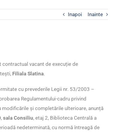
Inapoi
Inainte
t contractual vacant de execuție de
tești,
Filiala Slatina
.
rmitate cu prevederile Legii nr. 53/2003 –
 aprobarea Regulamentului-cadru privind
 modificările și completările ulterioare, anunță
0
,
sala Consiliu
, etaj 2, Biblioteca Centrală a
perioadă nedeterminată, cu normă întreagă de