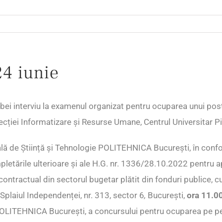
24 iunie
obei interviu la examenul organizat pentru ocuparea unui pos
recției Informatizare și Resurse Umane, Centrul Universitar Pi
lă de Știință și Tehnologie POLITEHNICA București, în confo
mpletările ulterioare și ale H.G. nr. 1336/28.10.2022 pentru
ontractual din sectorul bugetar plătit din fonduri publice, cu
n Splaiul Independenței, nr. 313, sector 6
,
București,
ora 11.0
e POLITEHNICA București, a concursului pentru ocuparea pe 