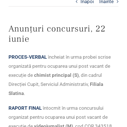
Inapoi
Inainte
Anunțuri concursuri, 22
iunie
PROCES-VERBAL
încheiat în urma probei scrise
organizată pentru ocuparea unui post vacant de
execuție de
chimist principal (S)
, din cadrul
Direcției Cupit, Serviciul Administrativ,
Filiala
Slatina
.
RAPORT FINAL
întocmit în urma concursului
organizat pentru ocuparea unui post vacant de
execuție de
videojurnalist (M)
, cod COR 343518,