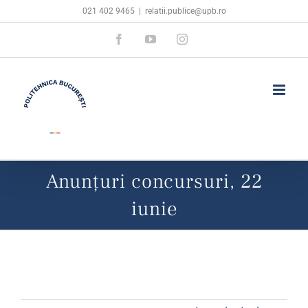
Skip
021 402 9465
|
relatii.publice@upb.ro
to
Facebook
YouTube
Instagram
content
Anunțuri concursuri, 22
iunie