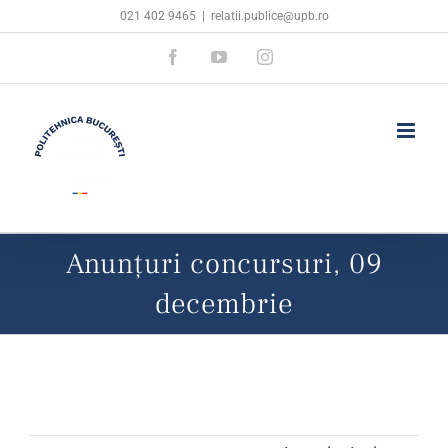
Skip
021 402 9465
|
relatii.publice@upb.ro
to
Facebook
YouTube
Instagram
content
Anunțuri concursuri, 09
decembrie