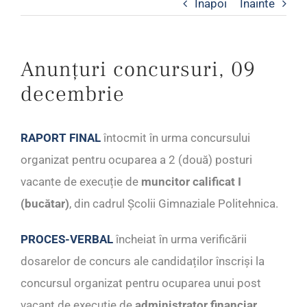
Inapoi
Inainte
Anunțuri concursuri, 09
decembrie
RAPORT FINAL
întocmit în urma concursului
organizat pentru ocuparea a 2 (două) posturi
vacante de execuție de
muncitor calificat I
(bucătar)
, din cadrul Școlii Gimnaziale Politehnica.
PROCES-VERBAL
încheiat în urma verificării
dosarelor de concurs ale candidaților înscriși la
concursul organizat pentru ocuparea unui post
vacant de execuție de
administrator financiar