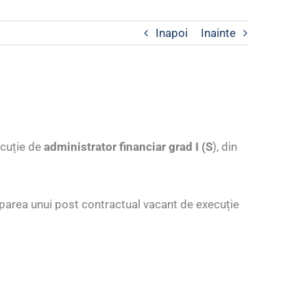
Inapoi
Inainte
ecuție de
administrator financiar grad I (S
), din
cuparea unui post contractual vacant de execuție