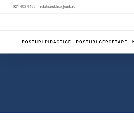
Skip
021 402 9465
|
relatii.publice@upb.ro
to
content
POSTURI DIDACTICE
POSTURI CERCETARE