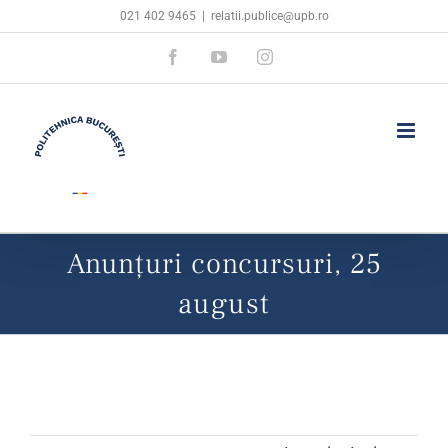
Skip
021 402 9465
|
relatii.publice@upb.ro
to
Facebook
YouTube
Instagram
content
Anunțuri concursuri, 25
august