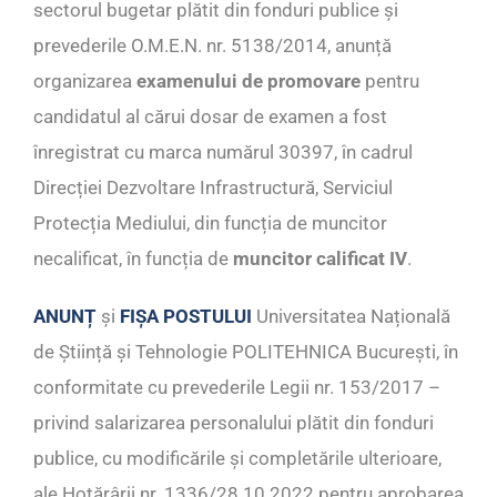
sectorul bugetar plătit din fonduri publice și
prevederile O.M.E.N. nr. 5138/2014, anunță
organizarea
examenului de promovare
pentru
candidatul al cărui dosar de examen a fost
înregistrat cu marca numărul 30397, în cadrul
Direcției Dezvoltare Infrastructură, Serviciul
Protecția Mediului, din funcția de muncitor
necalificat, în funcția de
muncitor calificat IV
.
ANUNȚ
și
FIȘA POSTULUI
Universitatea Națională
de Știință și Tehnologie POLITEHNICA București, în
conformitate cu prevederile Legii nr. 153/2017 –
privind salarizarea personalului plătit din fonduri
publice, cu modificările și completările ulterioare,
ale Hotărârii nr. 1336/28.10.2022 pentru aprobarea