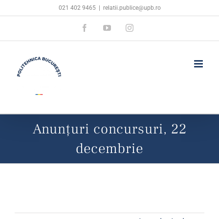
Skip
021 402 9465
|
relatii.publice@upb.ro
to
Facebook
YouTube
Instagram
content
Anunțuri concursuri, 22
decembrie