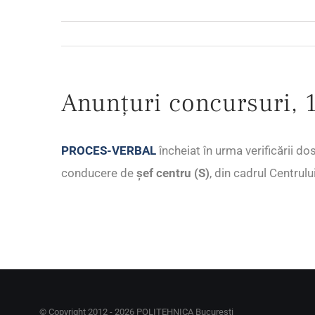
Anunțuri concursuri, 1
PROCES-VERBAL
încheiat în urma verificării d
conducere de
șef centru (S)
, din cadrul Centrulu
© Copyright 2012 -
2026 POLITEHNICA București