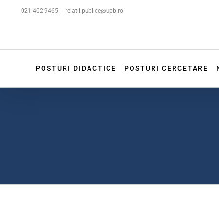
Skip
021 402 9465
|
relatii.publice@upb.ro
to
content
POSTURI DIDACTICE
POSTURI CERCETARE