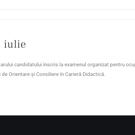
 iulie
osarului candidatului înscris la examenul organizat pentru o
i de Orientare și Consiliere în Carieră Didactică.